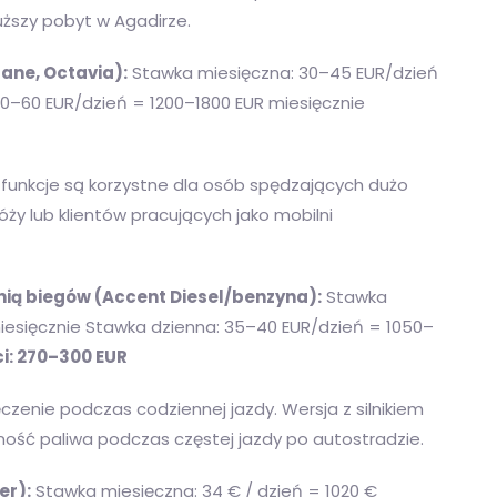
uższy pobyt w Agadirze.
ne, Octavia):
Stawka miesięczna: 30–45 EUR/dzień
0–60 EUR/dzień = 1200–1800 EUR miesięcznie
funkcje są korzystne dla osób spędzających dużo
ży lub klientów pracujących jako mobilni
ą biegów (Accent Diesel/benzyna):
Stawka
iesięcznie Stawka dzienna: 35–40 EUR/dzień = 1050–
i: 270–300 EUR
enie podczas codziennej jazdy. Wersja z silnikiem
ść paliwa podczas częstej jazdy po autostradzie.
er):
Stawka miesięczna: 34 € / dzień = 1020 €