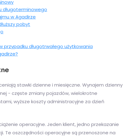
minowy
u długoterminowego
ajmu w Agadirze
dłuższy pobyt
go
w przypadku długotrwałego użytkowania
adirze?
zne
eniają stawki dzienne i miesięczne. Wynajem dzienny
nej - częste zmiany pojazdów, wielokrotne
ientami, wyższe koszty administracyjne za dzień
iążenie operacyjne. Jeden klient, jedno przekazanie
ji. Te oszczędności operacyjne są przenoszone na