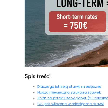
Spis treści
Dlaczego istnieją stawki miesięczne
Nasza miesięczna struktura stawek
Zniżki na przedłużony pobyt (2+ miesię
Co jest wliczone w miesięczne stawki