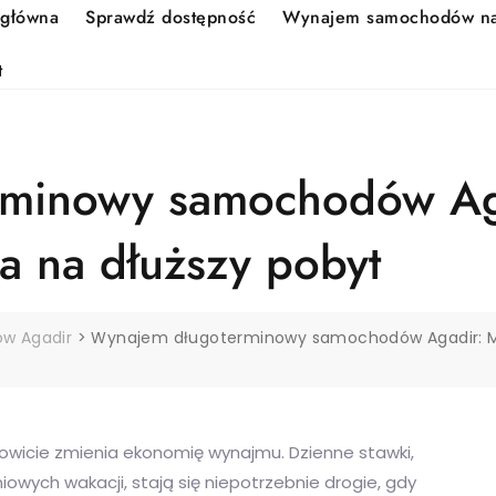
 główna
Sprawdź dostępność
Wynajem samochodów na 
t
minowy samochodów Aga
ia na dłuższy pobyt
w Agadir
>
Wynajem długoterminowy samochodów Agadir: Mies
kowicie zmienia ekonomię wynajmu. Dzienne stawki,
owych wakacji, stają się niepotrzebnie drogie, gdy