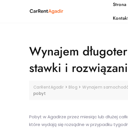
Skip
Strona
to
content
Kontak
Wynajem długoter
stawki i rozwiązan
CarRentAgadir
>
Blog
>
Wynajem samochodó
pobyt
Pobyt w Agadirze przez miesiąc lub dłużej cał
które wydają się rozsądne w przypadku tygodni