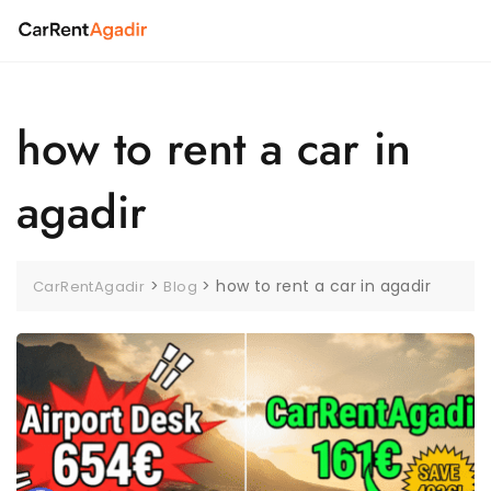
Skip
to
content
how to rent a car in
agadir
>
>
how to rent a car in agadir
CarRentAgadir
Blog