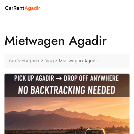
Skip
to
content
Mietwagen Agadir
>
>
Mietwagen Agadir
CarRentAgadir
Blog