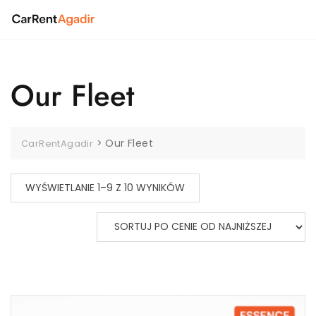
Skip
to
content
Our Fleet
>
Our Fleet
CarRentAgadir
POSORTOWANE
WYŚWIETLANIE 1–9 Z 10 WYNIKÓW
WEDŁUG
CENY:
OD
NISKIEJ
DO
WYSOKIEJ