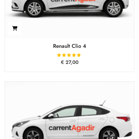
Renault Clio 4
€
Oceniono
27,00
5.00
na 5