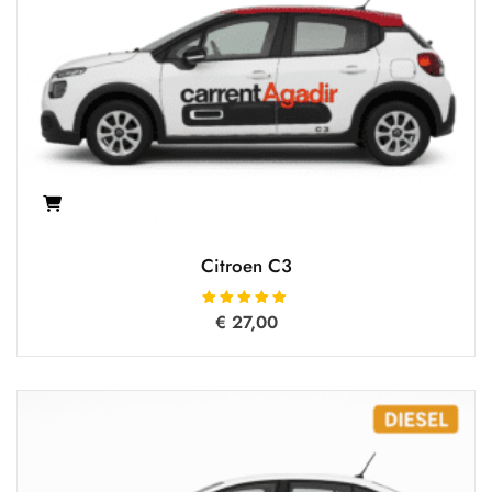
Citroen C3
€
Oceniono
27,00
5.00
na 5