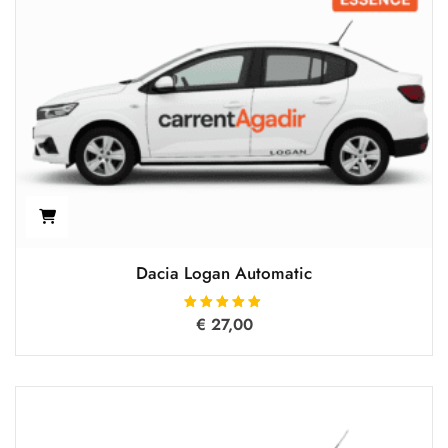
Dacia Logan Automatic
€
Oceniono
27,00
5.00
na 5