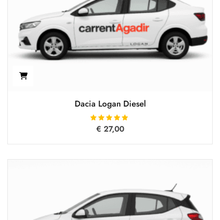
Dacia Logan Diesel
€
Oceniono
27,00
5.00
na 5