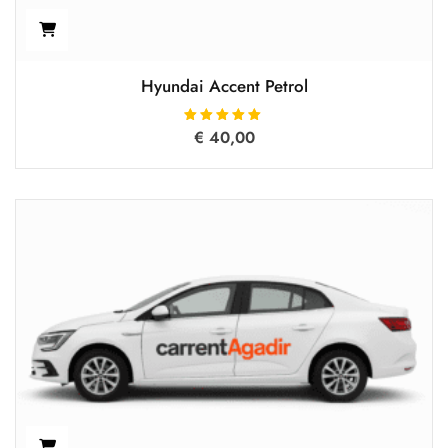
Hyundai Accent Petrol
€
Oceniono
40,00
5.00
na 5