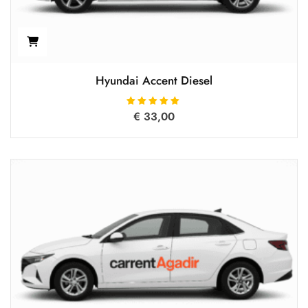
Hyundai Accent Diesel
€
Oceniono
33,00
5.00
na 5