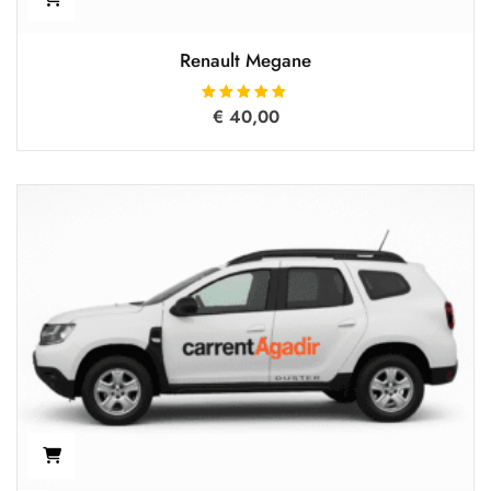
Renault Megane
€
Oceniono
40,00
5.00
na 5