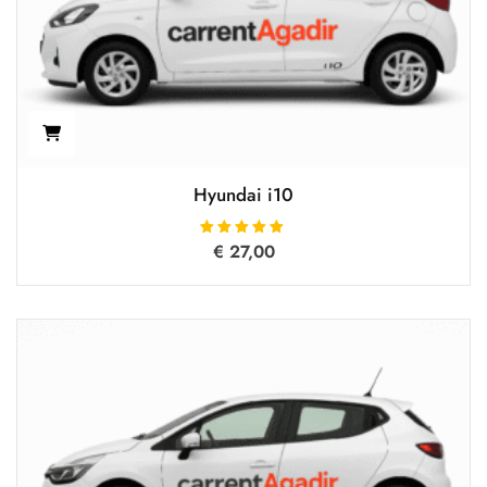
Hyundai i10
€
Oceniono
27,00
5.00
na 5