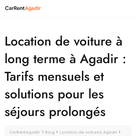
Skip
to
content
Location de voiture à
long terme à Agadir :
Tarifs mensuels et
solutions pour les
séjours prolongés
>
>
>
CarRentAgadir
Blog
Location de voitures Agadir