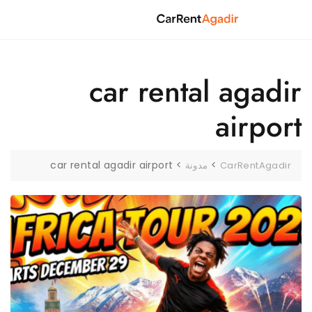
Ski
t
conten
car rental agadir
airport
car rental agadir airport
>
>
CarRentAgadir
مدونة