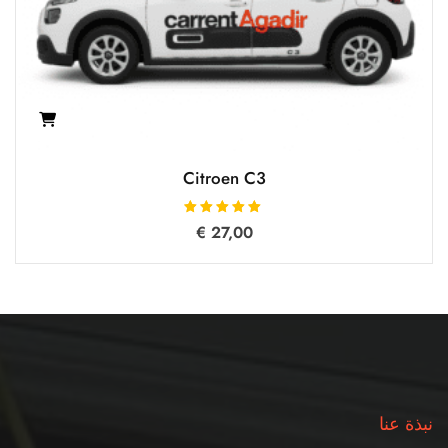
Citroen C3
تم التقييم
€
27,00
5.00
من 5
نبذة عنا