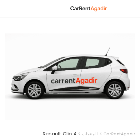
Ski
t
conten
Renault Clio 4
>
>
CarRentAgadir
المنتجات