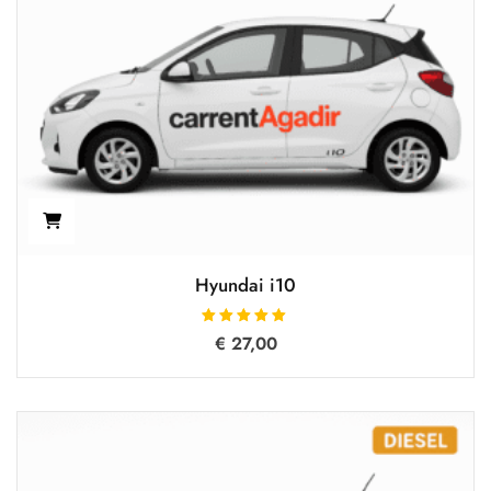
Hyundai i10
تم التقييم
€
27,00
5.00
من 5